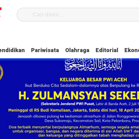
 Oknum Anggota Polda Aceh Ditangkap, Ini Kasusnya
Saat Proses So
endidikan
Pariwisata
Olahraga
Editorial
Ekon