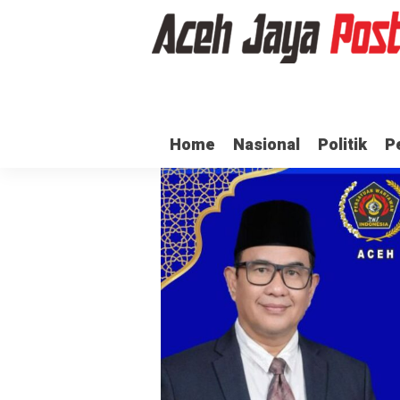
ama dan Pj Bupati Aceh Jaya Bahas Penguatan Kemandirian Dayah
Dua
Home
Nasional
Politik
P