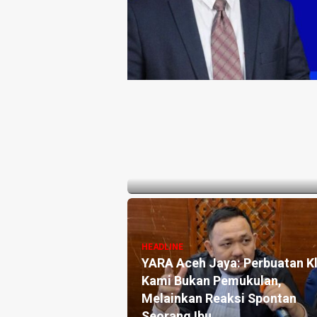
HEADLINE
Data Kacau, KAHMI Aceh Jay
4 months yang lalu
HEADLINE
YARA Aceh Jaya: Perbuatan Kl
Kami Bukan Pemukulan,
Melainkan Reaksi Spontan
Seorang Ibu