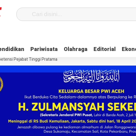
Terima Gaji
Ulama dan Pj Bupati Aceh Jaya Bahas Penguatan Kemand
endidikan
Pariwisata
Olahraga
Editorial
Ekon
itangkap, Ini Kasusnya
Saat Proses Sortir, Panwaslih Aceh Jaya Te
etensi Pejabat Tinggi Pratama