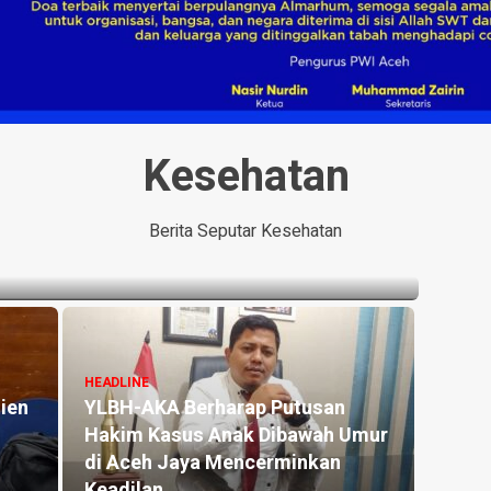
Kesehatan
a Minta BPJS Tunda Pelaksanaan DTSEN
Berita Seputar Kesehatan
HEADLINE
ien
YLBH-AKA Berharap Putusan
Hakim Kasus Anak Dibawah Umur
di Aceh Jaya Mencerminkan
Keadilan