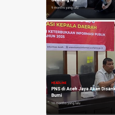
9 months yang lalu
HEADLINE
PNS di Aceh Jaya Akan Disan
Bumi
10 months yang lalu