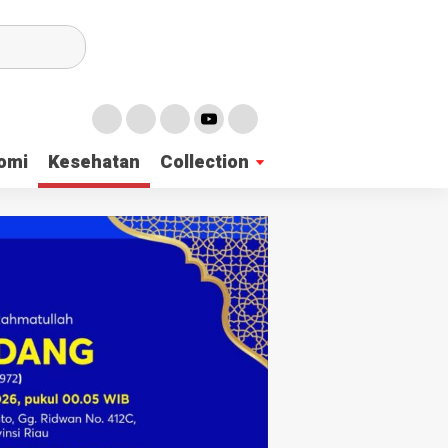
irian Dayah
omi
Kesehatan
Collection
mukan 137 Surat Suara Rusak