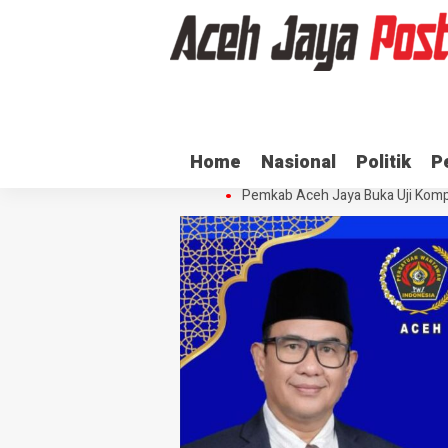
Ratusan ASN di Aceh Jaya Belum 
Home
Nasional
Politik
P
Dua Oknum Anggota Polda Aceh D
Pemkab Aceh Jaya Buka Uji Komp