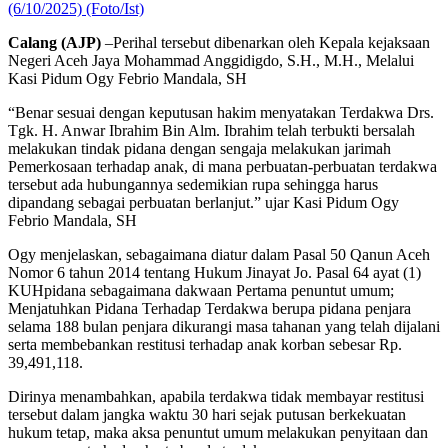
(6/10/2025) (Foto/Ist)
Calang (AJP)
–Perihal tersebut dibenarkan oleh Kepala kejaksaan
Negeri Aceh Jaya Mohammad Anggidigdo, S.H., M.H., Melalui
Kasi Pidum Ogy Febrio Mandala, SH
“Benar sesuai dengan keputusan hakim menyatakan Terdakwa Drs.
Tgk. H. Anwar Ibrahim Bin Alm. Ibrahim telah terbukti bersalah
melakukan tindak pidana dengan sengaja melakukan jarimah
Pemerkosaan terhadap anak, di mana perbuatan-perbuatan terdakwa
tersebut ada hubungannya sedemikian rupa sehingga harus
dipandang sebagai perbuatan berlanjut.” ujar Kasi Pidum Ogy
Febrio Mandala, SH
Ogy menjelaskan, sebagaimana diatur dalam Pasal 50 Qanun Aceh
Nomor 6 tahun 2014 tentang Hukum Jinayat Jo. Pasal 64 ayat (1)
KUHpidana sebagaimana dakwaan Pertama penuntut umum;
⁠Menjatuhkan Pidana Terhadap Terdakwa berupa pidana penjara
selama 188 bulan penjara dikurangi masa tahanan yang telah dijalani
serta membebankan restitusi terhadap anak korban sebesar Rp.
39,491,118.
Dirinya menambahkan, apabila terdakwa tidak membayar restitusi
tersebut dalam jangka waktu 30 hari sejak putusan berkekuatan
hukum tetap, maka aksa penuntut umum melakukan penyitaan dan