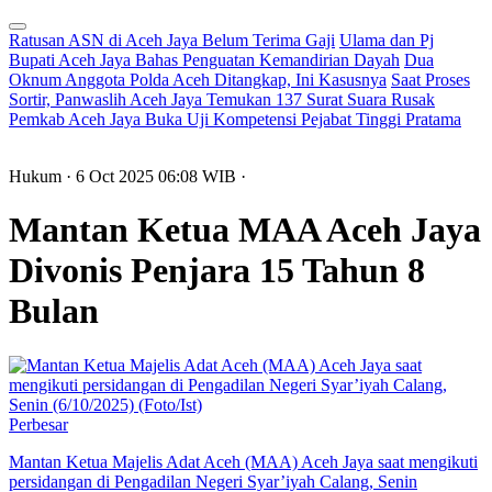
Ratusan ASN di Aceh Jaya Belum Terima Gaji
Ulama dan Pj
Bupati Aceh Jaya Bahas Penguatan Kemandirian Dayah
Dua
Oknum Anggota Polda Aceh Ditangkap, Ini Kasusnya
Saat Proses
Sortir, Panwaslih Aceh Jaya Temukan 137 Surat Suara Rusak
Pemkab Aceh Jaya Buka Uji Kompetensi Pejabat Tinggi Pratama
Hukum
· 6 Oct 2025
06:08
WIB
·
Mantan Ketua MAA Aceh Jaya
Divonis Penjara 15 Tahun 8
Bulan
Perbesar
Mantan Ketua Majelis Adat Aceh (MAA) Aceh Jaya saat mengikuti
persidangan di Pengadilan Negeri Syar’iyah Calang, Senin