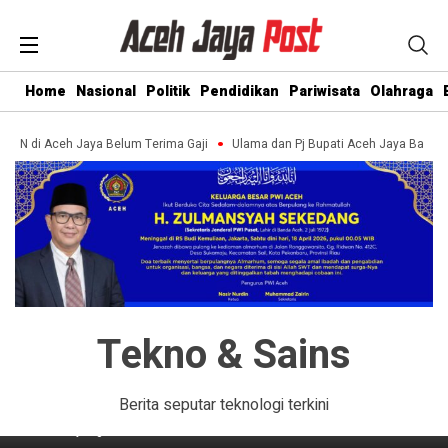
Home
Nasional
Politik
Pendidikan
Pariwisata
Olahraga
ASN di Aceh Jaya Belum Terima Gaji
Ulama dan Pj Bupati Aceh Jaya Bahas
Headline
Data Kacau, KAHMI Aceh Jaya
Tekno & Sains
Minta BPJS Tunda Pelaksanaan
DTSEN
Berita seputar teknologi terkini
4 months yang lalu