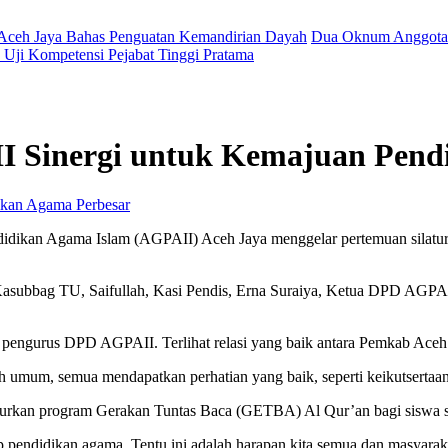
 Aceh Jaya Bahas Penguatan Kemandirian Dayah
Dua Oknum Anggota 
Uji Kompetensi Pejabat Tinggi Pratama
I Sinergi untuk Kemajuan Pend
Perbesar
dikan Agama Islam (AGPAII) Aceh Jaya menggelar pertemuan silatu
, Kasubbag TU, Saifullah, Kasi Pendis, Erna Suraiya, Ketua DPD AGP
eh pengurus DPD AGPAII. Terlihat relasi yang baik antara Pemkab Ac
h umum, semua mendapatkan perhatian yang baik, seperti keikutsertaa
urkan program Gerakan Tuntas Baca (GETBA) Al Qur’an bagi siswa s
p pendidikan agama. Tentu ini adalah harapan kita semua dan masyara