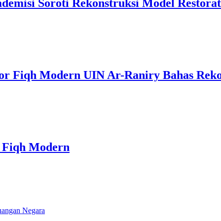
demisi Soroti Rekonstruksi Model Restorat
tor Fiqh Modern UIN Ar-Raniry Bahas Rekon
r Fiqh Modern
euangan Negara