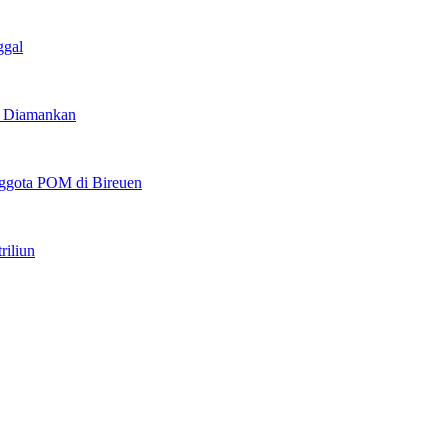
ggal
u Diamankan
ggota POM di Bireuen
riliun