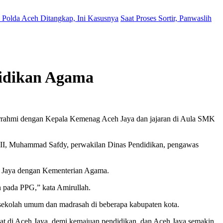
Polda Aceh Ditangkap, Ini Kasusnya
Saat Proses Sortir, Panwaslih
idikan Agama
rrahmi dengan Kepala Kemenag Aceh Jaya dan jajaran di Aula SMK
AII, Muhammad Safdy, perwakilan Dinas Pendidikan, pengawas
eh Jaya dengan Kementerian Agama.
n pada PPG,” kata Amirullah.
ekolah umum dan madrasah di beberapa kabupaten kota.
kat di Aceh Jaya, demi kemajuan pendidikan, dan Aceh Jaya semakin