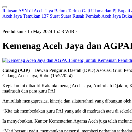
Ratusan ASN di Aceh Jaya Belum Terima Gaji
Ulama dan Pj Bupati
Aceh Jaya Temukan 137 Surat Suara Rusak
Pemkab Aceh Jaya Buka 
Pendidikan
· 15 May 2024
15:53
WIB
·
Kemenag Aceh Jaya dan AGPAI
Calang (AJP)
– Dewan Pengurus Daerah (DPD) Asosiasi Guru Pendi
Calang, Aceh Jaya, Rabu (15/5/2024).
Kegiatan ini dihadiri Kakankemenag Aceh Jaya, Amirullah Djakfar
madrasah dan para guru PAI.
Amirullah mengapresiasi kinerja dan silaturrahmi yang dibangun ol
“Kita tak membedakan guru PAI yang ada di madrasah atau di sekola
Ia menyebutkan, Kantor Kementerian Agama Aceh juga telah melunc
“Mari bersatu padu, menyatukan persepsi, memberi perhatian terhada