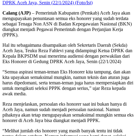
DPRK Aceh Jaya, Senin (22/1/2024) (Foto/Ist)
Calang (AJP)
– Pemerintah Kabupaten (Pemkab) Aceh Jaya akan
mengupayakan penuntasan semua eks honorer yang sudah terdata
sebagai Tenaga Non ASN di Badan Kepegawaian Nasional (BKN)
diangkat menjadi Pegawai Pemerintah dengan Perjanjian Kerja
(PPPK).
Hal itu sebagaimana disampaikan oleh Sekretaris Daerah (Sekda)
Aceh Jaya, Teuku Reza Fahlevi yang didampingi Ketua DPRK dan
Kepala BKPSDM usai menerima audiensi dengan perwakilan dari
Eks Honorer di Gedung DPRK Aceh Jaya, Senin (22/1/2024)
“Semua aspirasi teman-teman Eks Honorer kita tampung, dan akan
kita upayakan semaksimal mungkin, namun teknis dan aturan juga
harus dipedomani, serta teman-teman juga harus mempersiapkan diri
untuk mengikuti seleksi PPPK dengan serius,” ujar Reza kepada
awak media.
Reza menjelaskan, persoalan eks honorer saat ini bukan hanya di
Aceh Jaya, namun sudah menjadi persoalan nasional. Namun
pihaknya akan tetap mengupayakan semaksimal mungkin semua eks
honorer di Aceh Jaya bisa diangkat menjadi PPPK.
“Melihat jumlah eks honorer yang masih banyak tentu ini tidak