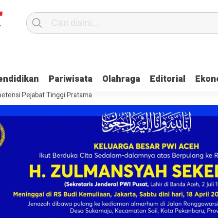
Terima Gaji
Ulama dan Pj Bupati Aceh Jaya Bahas Penguatan Kemand
endidikan
Pariwisata
Olahraga
Editorial
Ekon
itangkap, Ini Kasusnya
Saat Proses Sortir, Panwaslih Aceh Jaya Te
etensi Pejabat Tinggi Pratama