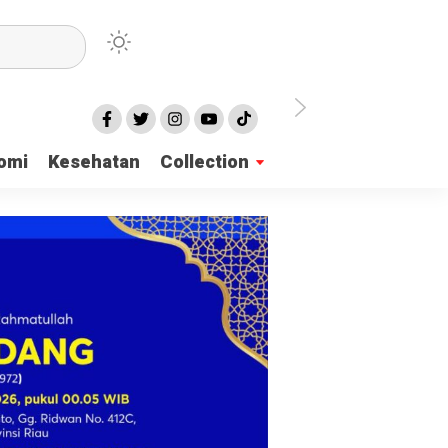
irian Dayah
omi
Kesehatan
Collection
mukan 137 Surat Suara Rusak