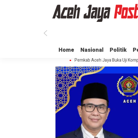
Ratusan ASN di Aceh Jaya Belum 
Home
Nasional
Politik
P
Dua Oknum Anggota Polda Aceh D
Pemkab Aceh Jaya Buka Uji Komp