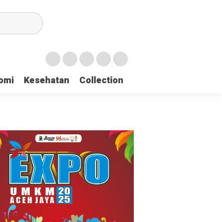
irian Dayah
omi
Kesehatan
Collection
mukan 137 Surat Suara Rusak