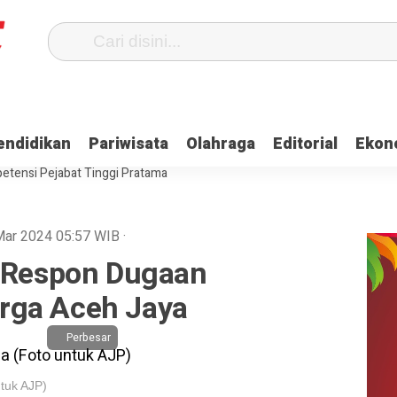
Terima Gaji
Ulama dan Pj Bupati Aceh Jaya Bahas Penguatan Kemand
endidikan
Pariwisata
Olahraga
Editorial
Ekon
itangkap, Ini Kasusnya
Saat Proses Sortir, Panwaslih Aceh Jaya Te
etensi Pejabat Tinggi Pratama
 Mar 2024
05:57
WIB
·
a Respon Dugaan
rga Aceh Jaya
Perbesar
ntuk AJP)