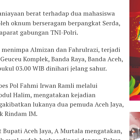
niayaan berat terhadap dua mahasiswa
oleh oknum berseragam berpangkat Serda,
 aparat gabungan TNI-Polri.
u menimpa Almizan dan Fahrulrazi, terjadi
 Geuceu Komplek, Banda Raya, Banda Aceh,
pukul 03.00 WIB dinihari jelang sahur.
es Pol Fahmi Irwan Ramli melalui
bdul Halim, mengatakan kejadian
gakibatkan lukanya dua pemuda Aceh Jaya,
ak Rindam IM.
at Bupati Aceh Jaya, A Murtala mengatakan,