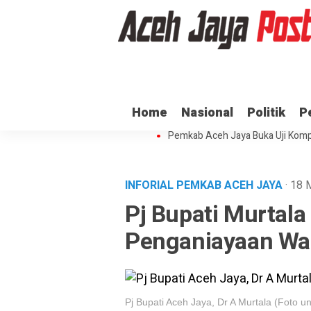
Ratusan ASN di Aceh Jaya Belum 
Home
Nasional
Politik
P
Dua Oknum Anggota Polda Aceh D
Pemkab Aceh Jaya Buka Uji Komp
INFORIAL PEMKAB ACEH JAYA
· 18
Pj Bupati Murtal
Penganiayaan Wa
Pj Bupati Aceh Jaya, Dr A Murtala (Foto u