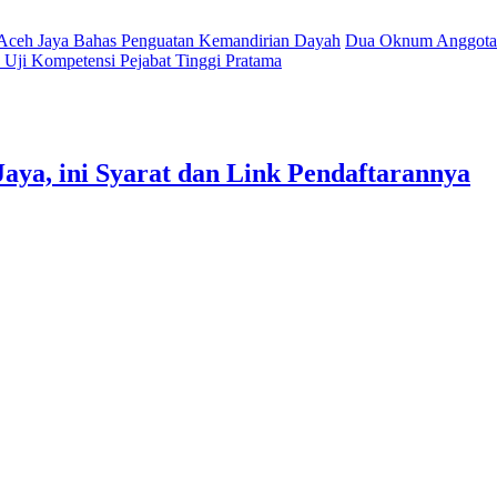
 Aceh Jaya Bahas Penguatan Kemandirian Dayah
Dua Oknum Anggota 
Uji Kompetensi Pejabat Tinggi Pratama
aya, ini Syarat dan Link Pendaftarannya