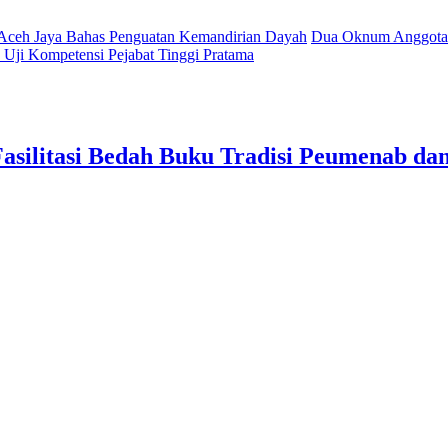
 Aceh Jaya Bahas Penguatan Kemandirian Dayah
Dua Oknum Anggota 
Uji Kompetensi Pejabat Tinggi Pratama
Fasilitasi Bedah Buku Tradisi Peumenab d