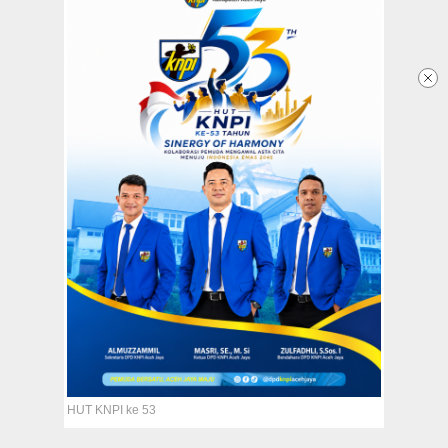
Mahasiswa Temui CeO Bank BSI
Regional Aceh
19 January 2024 - 15:49 WIB
Redaksi
Tentang Kami
Copyright @2026 Aceh Jaya Post
All Rights Reserved
HUT KNPI ke 53