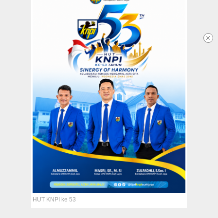
Dalam Satu Aplikasi, Pemkab
Aceh Jaya Launching Sajan
12 September 2024 - 09:35 WIB
Redaksi
Tentang Kami
Copyright @2026 Aceh Jaya Post
All Rights Reserved
HUT KNPI ke 53