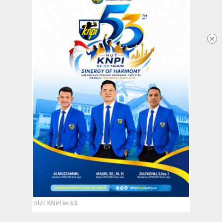
Jaya Siapkan Pawai Takbir
Keliling
28 March 2025 - 13:09 WIB
Redaksi
Tentang Kami
Copyright @2026 Aceh Jaya Post
All Rights Reserved
HUT KNPI ke 53