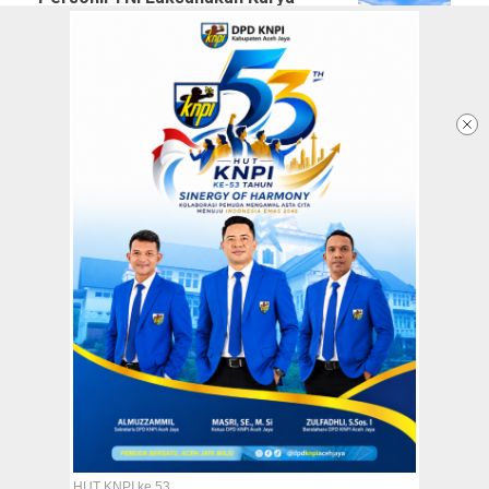
Bakti Paska Kebakaran Pasar
Lamno
30 May 2025 - 05:16 WIB
23 Kedai Pasar Tradisional
Lamno Ludes Terbakar
30 April 2025 - 14:21 WIB
Redaksi
Tentang Kami
Copyright @2026 Aceh Jaya Post
All Rights Reserved
HUT KNPI ke 53