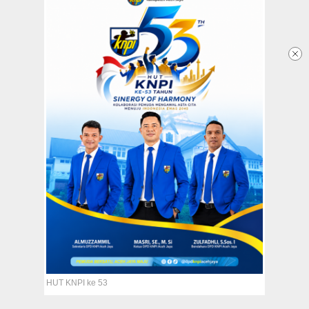
PLN Tanam 20 Ribu Pohon
Mangrove untuk Lestarikan
Pesisir Pantai
22 April 2025 - 13:19 WIB
Redaksi
Tentang Kami
Copyright @2026 Aceh Jaya Post
All Rights Reserved
HUT KNPI ke 53