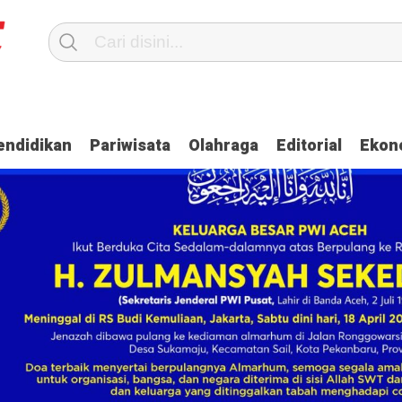
ati Aceh Jaya Bahas Penguatan Kemandirian Dayah
Dua Oknum Anggot
endidikan
Pariwisata
Olahraga
Editorial
Ekon