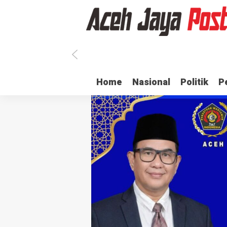
Ratusan ASN di Aceh Jaya Belum Terima Gaji
Ulama dan Pj Bup
Home
Nasional
Politik
P