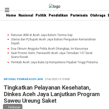
Home
Nasional
Politik
Pendidikan
Pariwisata
Olahraga
Ratusan ASN di Aceh Jaya Belum Terima Gaji
Ulama dan Pj Bupati Aceh Jaya Bahas Penguatan Kemandirian
Dayah
Dua Oknum Anggota Polda Aceh Ditangkap, Ini Kasusnya
Saat Proses Sortir, Panwaslih Aceh Jaya Temukan 137 Surat
Suara Rusak
Pemkab Aceh Jaya Buka Uji Kompetensi Pejabat Tinggi Pratama
INFORIAL PEMKAB ACEH JAYA
· 2 Feb 2025
15:10
WIB
·
Tingkatkan Pelayanan Kesehatan,
Dinkes Aceh Jaya Lanjutkan Program
Saweu Ureung Saket
Perbesar