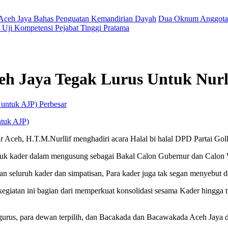
 Aceh Jaya Bahas Penguatan Kemandirian Dayah
Dua Oknum Anggota 
Uji Kompetensi Pejabat Tinggi Pratama
ceh Jaya Tegak Lurus Untuk Nurl
Perbesar
ntuk AJP)
Aceh, H.T.M.Nurllif menghadiri acara Halal bi halal DPD Partai Gol
untuk kader dalam mengusung sebagai Bakal Calon Gubernur dan Calo
gan seluruh kader dan simpatisan, Para kader juga tak segan menyebu
giatan ini bagian dari memperkuat konsolidasi sesama Kader hingga 
urus, para dewan terpilih, dan Bacakada dan Bacawakada Aceh Jaya dar