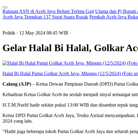
Ratusan ASN di Aceh Jaya Belum Terima Gaji
Ulama dan Pj Bupati
Aceh Jaya Temukan 137 Surat Suara Rusak
Pemkab Aceh Jaya Buka 
Politik
· 12 May 2024
08:45
WIB
·
Gelar Halal Bi Halal, Golkar A
Halal Bi Halal Partai Golkar Aceh Jaya, Minggu (12/5/2024) (Foto u
Calang (AJP)
– Ketua Dewan Pimpinan Daerah (DPD) Partai Golkar 
Kehadiran Ketua Golkar Aceh itu seolah menjadi sinyal semangat 
H.T.M.Nurlif hadir sekitar pukul 13:00 WIB dan disambut tepuk tan
Ketua DPD Partai Golkar Aceh Jaya, Teuku Asrizal menyampaikan, ke
2024 yang lalu.
“Hadir juga beberapa tokoh Partai Golkar Aceh Jaya dan seluruh peng