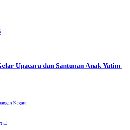
3
elar Upacara dan Santunan Anak Yatim ‎
euangan Negara
ggal