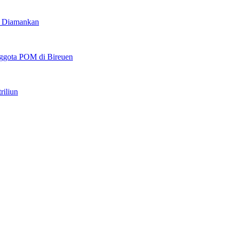
u Diamankan
ggota POM di Bireuen
riliun