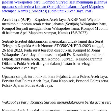
jabatan Wakapolres baru, Kompol Suryadi saat memimpin jalannya
upacara serah terima jabatan (Sertijab) di halaman Apel Mapolres
setempat, Kamis (15/6/2023) (Foto untuk Aceh Jaya Post)
Aceh Jaya (AJP)
– Kapolres Aceh Jaya, AKBP Yudi Wiyono
memimpin upacara serah terima jabatan (Sertijab) Wakapolres baru,
Kompol Suryadi menggantikan Wakapolres lama, Kompol M Jonni
di halaman Apel Mapolres stempat, Kamis (15/6/2023)
Sertijab tersebut dilaksanakan merupakan tindak lanjut dari Surat
Telegram Kapolda Aceh Nomor: ST/356/V/KEP.3./2023 tanggal,
26 Mei 2023. Pada surat tersebut disebutkan, Kompol M Jonni
Wakapolres Aceh Jaya di mutasi menjadi Ps. Kasubditpatroliairud
Ditpolairud Polda Aceh, dan Kompol Suryadi, Kasubbagrenmin
Ditlantas Polda Aceh diangkat dalam jabatan baru sebagai
Wakapolres Aceh Jaya.
Upacara sertijab turut diikuti, Para Pejabat Utama Polres Aceh Jaya,
Perwira Staf Polres Aceh Jaya, Para Kapolsek, Personel Polres serta
Polsek Jajaran Polres Aceh Jaya.
Wakapolres baru, Kompol Suryadi menandatangani berita acara serah
Kapolres Aceh Jaya dalam amanatnya menyampaikan, serah terima