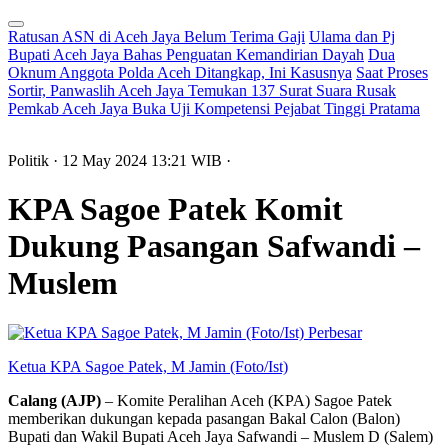
Ratusan ASN di Aceh Jaya Belum Terima Gaji
Ulama dan Pj
Bupati Aceh Jaya Bahas Penguatan Kemandirian Dayah
Dua
Oknum Anggota Polda Aceh Ditangkap, Ini Kasusnya
Saat Proses
Sortir, Panwaslih Aceh Jaya Temukan 137 Surat Suara Rusak
Pemkab Aceh Jaya Buka Uji Kompetensi Pejabat Tinggi Pratama
Politik
· 12 May 2024
13:21
WIB
·
KPA Sagoe Patek Komit
Dukung Pasangan Safwandi –
Muslem
Perbesar
Ketua KPA Sagoe Patek, M Jamin (Foto/Ist)
Calang (AJP)
– Komite Peralihan Aceh (KPA) Sagoe Patek
memberikan dukungan kepada pasangan Bakal Calon (Balon)
Bupati dan Wakil Bupati Aceh Jaya Safwandi – Muslem D (Salem)