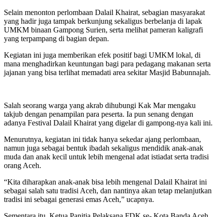
Selain menonton perlombaan Dalail Khairat, sebagian masyarakat
yang hadir juga tampak berkunjung sekaligus berbelanja di lapak
UMKM binaan Gampong Surien, serta melihat pameran kaligrafi
yang terpampang di bagian depan.
Kegiatan ini juga memberikan efek positif bagi UMKM lokal, di
mana menghadirkan keuntungan bagi para pedagang makanan serta
jajanan yang bisa terlihat memadati area sekitar Masjid Babunnajah.
Salah seorang warga yang akrab dihubungi Kak Mar mengaku
takjub dengan penampilan para peserta. Ia pun senang dengan
adanya Festival Dalail Khairat yang digelar di gampong-nya kali ini.
Menurutnya, kegiatan ini tidak hanya sekedar ajang perlombaan,
namun juga sebagai bentuk ibadah sekaligus mendidik anak-anak
muda dan anak kecil untuk lebih mengenal adat istiadat serta tradisi
orang Aceh.
“Kita diharapkan anak-anak bisa lebih mengenal Dalail Khairat ini
sebagai salah satu tradisi Aceh, dan nantinya akan tetap melanjutkan
tradisi ini sebagai generasi emas Aceh,” ucapnya.
Sementara itu, Ketua Panitia Pelaksana FDK se- Kota Banda Aceh,