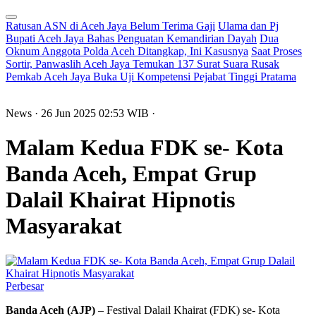
Ratusan ASN di Aceh Jaya Belum Terima Gaji
Ulama dan Pj
Bupati Aceh Jaya Bahas Penguatan Kemandirian Dayah
Dua
Oknum Anggota Polda Aceh Ditangkap, Ini Kasusnya
Saat Proses
Sortir, Panwaslih Aceh Jaya Temukan 137 Surat Suara Rusak
Pemkab Aceh Jaya Buka Uji Kompetensi Pejabat Tinggi Pratama
News
· 26 Jun 2025
02:53
WIB
·
Malam Kedua FDK se- Kota
Banda Aceh, Empat Grup
Dalail Khairat Hipnotis
Masyarakat
Perbesar
Banda Aceh (AJP)
– Festival Dalail Khairat (FDK) se- Kota