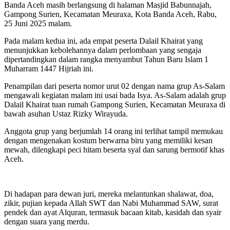
Banda Aceh masih berlangsung di halaman Masjid Babunnajah,
Gampong Surien, Kecamatan Meuraxa, Kota Banda Aceh, Rabu,
25 Juni 2025 malam.
Pada malam kedua ini, ada empat peserta Dalail Khairat yang
menunjukkan kebolehannya dalam perlombaan yang sengaja
dipertandingkan dalam rangka menyambut Tahun Baru Islam 1
Muharram 1447 Hijriah ini.
Penampilan dari peserta nomor urut 02 dengan nama grup As-Salam
mengawali kegiatan malam ini usai bada Isya. As-Salam adalah grup
Dalail Khairat tuan rumah Gampong Surien, Kecamatan Meuraxa di
bawah asuhan Ustaz Rizky Wirayuda.
Anggota grup yang berjumlah 14 orang ini terlihat tampil memukau
dengan mengenakan kostum berwarna biru yang memiliki kesan
mewah, dilengkapi peci hitam beserta syal dan sarung bermotif khas
Aceh.
Di hadapan para dewan juri, mereka melantunkan shalawat, doa,
zikir, pujian kepada Allah SWT dan Nabi Muhammad SAW, surat
pendek dan ayat Alquran, termasuk bacaan kitab, kasidah dan syair
dengan suara yang merdu.