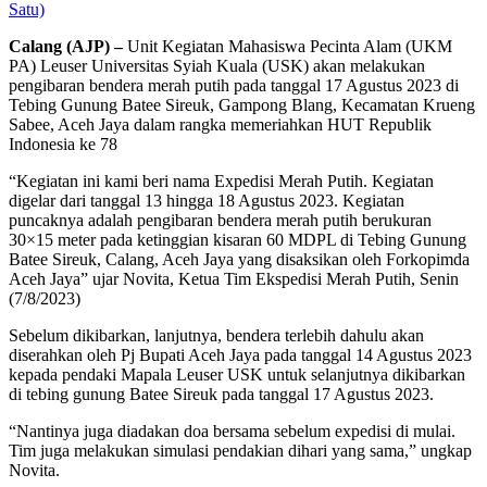
Satu)
Calang (AJP) –
Unit Kegiatan Mahasiswa Pecinta Alam (UKM
PA) Leuser Universitas Syiah Kuala (USK) akan melakukan
pengibaran bendera merah putih pada tanggal 17 Agustus 2023 di
Tebing Gunung Batee Sireuk, Gampong Blang, Kecamatan Krueng
Sabee, Aceh Jaya dalam rangka memeriahkan HUT Republik
Indonesia ke 78
“Kegiatan ini kami beri nama Expedisi Merah Putih. Kegiatan
digelar dari tanggal 13 hingga 18 Agustus 2023. Kegiatan
puncaknya adalah pengibaran bendera merah putih berukuran
30×15 meter pada ketinggian kisaran 60 MDPL di Tebing Gunung
Batee Sireuk, Calang, Aceh Jaya yang disaksikan oleh Forkopimda
Aceh Jaya” ujar Novita, Ketua Tim Ekspedisi Merah Putih, Senin
(7/8/2023)
Sebelum dikibarkan, lanjutnya, bendera terlebih dahulu akan
diserahkan oleh Pj Bupati Aceh Jaya pada tanggal 14 Agustus 2023
kepada pendaki Mapala Leuser USK untuk selanjutnya dikibarkan
di tebing gunung Batee Sireuk pada tanggal 17 Agustus 2023.
“Nantinya juga diadakan doa bersama sebelum expedisi di mulai.
Tim juga melakukan simulasi pendakian dihari yang sama,” ungkap
Novita.