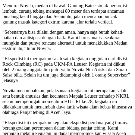
Menurut Novita, medan di bawah Gunung Batee sireuk berkodisi
lembab, curang tebing mencapai 80 meter dan terdapat ancaman
binatang kecil hingga ular. Selain itu, jalan mencapai puncak
gunung masuk kategori extrim karena jalur terlalu vertical.
“Sebenarnya bisa dilalui dengan aman, hanya saja butuh kehati-
hatian dan antisipasi dengan baik. Kami harus analisa seakurat
mungkin dan punya rencana alternatif untuk menaklukkan Medan
ekstrim itu,” tutur Novita.
“Ekspedisi ini merupakan salah satu kegiatan unggulan dari divisi
Rock Climbing (RC) pada UKM-PA Leuser. Kegiatan ini diikuti
oleh 2 orang anggota tim putri yaitu Novita Nur Ariska dan Sarah
Salsa billa. Selain itu tim juga didampingi oleh 1 orang Supervisor”
jelasnya
Novita menambahkan, pelaksanaan kegiatan ini merupakan salah
satu bentuk antusias dan kecintaan Mapala Leuser terhadap NKRI.
selain memperingati momentum HUT RI ke-78, kegiatan ini
dilakukan untuk menambah daya tarik wisata alam bebas khususnya
olahraga Panjat tebing di Aceh Jaya.
“Ekspedisi ini merupakan kegiatan ekspedisi perdana yang tim-nya
beranggotakan perempuan dalam bidang panjat tebing. Kami
berharap melalui kegiatan ini dapat mempromosikan wisata Aceh