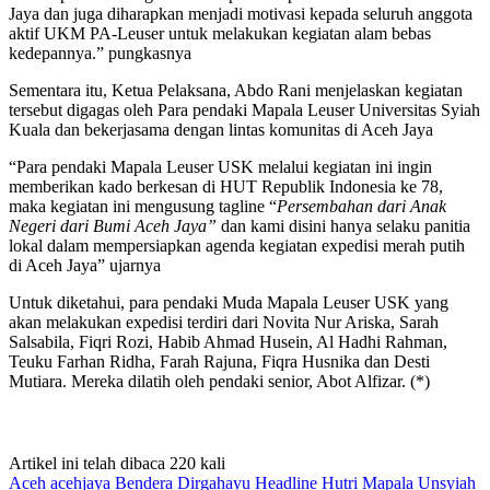
Jaya dan juga diharapkan menjadi motivasi kepada seluruh anggota
aktif UKM PA-Leuser untuk melakukan kegiatan alam bebas
kedepannya.” pungkasnya
Sementara itu, Ketua Pelaksana, Abdo Rani menjelaskan kegiatan
tersebut digagas oleh Para pendaki Mapala Leuser Universitas Syiah
Kuala dan bekerjasama dengan lintas komunitas di Aceh Jaya
“Para pendaki Mapala Leuser USK melalui kegiatan ini ingin
memberikan kado berkesan di HUT Republik Indonesia ke 78,
maka kegiatan ini mengusung tagline “
Persembahan dari Anak
Negeri dari Bumi Aceh Jaya”
dan kami disini hanya selaku panitia
lokal dalam mempersiapkan agenda kegiatan expedisi merah putih
di Aceh Jaya” ujarnya
Untuk diketahui, para pendaki Muda Mapala Leuser USK yang
akan melakukan expedisi terdiri dari Novita Nur Ariska, Sarah
Salsabila, Fiqri Rozi, Habib Ahmad Husein, Al Hadhi Rahman,
Teuku Farhan Ridha, Farah Rajuna, Fiqra Husnika dan Desti
Mutiara. Mereka dilatih oleh pendaki senior, Abot Alfizar. (*)
Artikel ini telah dibaca 220 kali
Aceh
acehjaya
Bendera
Dirgahayu
Headline
Hutri
Mapala
Unsyiah