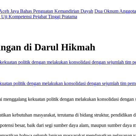
 Aceh Jaya Bahas Penguatan Kemandirian Dayah
Dua Oknum Anggota 
Uji Kompetensi Pejabat Tinggi Pratama
ngan di Darul Hikmah
ekuatan politik dengan melakukan konsolidasi dengan sejumlah tim p
ai menggalang kekuatan politik dengan melakukan konsolidasi denga
n kebutuhan masyarakat, terutama di bidang struktur, pendidikan da
tensi besar, baik dari segi sumber daya alam, maupun sumber daya m
mastikan bahwa seluruh lapisan masyarakat mendapatkan pelayanan ya