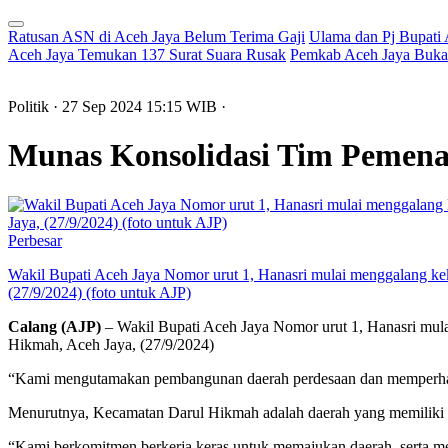
Ratusan ASN di Aceh Jaya Belum Terima Gaji
Ulama dan Pj Bupati
Aceh Jaya Temukan 137 Surat Suara Rusak
Pemkab Aceh Jaya Buka 
Politik
· 27 Sep 2024
15:15
WIB
·
Munas Konsolidasi Tim Pemena
Perbesar
Wakil Bupati Aceh Jaya Nomor urut 1, Hanasri mulai menggalang k
(27/9/2024) (foto untuk AJP)
Calang (AJP)
– Wakil Bupati Aceh Jaya Nomor urut 1, Hanasri mul
Hikmah, Aceh Jaya, (27/9/2024)
“Kami mengutamakan pembangunan daerah perdesaan dan memperhatika
Menurutnya, Kecamatan Darul Hikmah adalah daerah yang memiliki po
“Kami berkomitmen berkerja keras untuk memajukan daerah, serta me