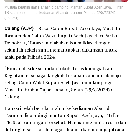
Mustafa Ibrahim dan Hanasri didampingi Mantan Bupati Aceh Jaya, T. Irfan
TB saat mengunjungi kediaman Abati di Teunom, Minggu (28/7/2024)
(Foto/Ist)
Calang (AJP)
– Bakal Calon Bupati Aceh Jaya, Mustafa
Ibrahim dan Calon Wakil Bupati Aceh Jaya dari Partai
Demokrat, Hanasri melakukan konsolidasi dengan
sejumlah tokoh guna memantapkan dukungan untuk
maju pada Pilkada 2024.
“Konsolidasi ke sejumlah tokoh, terus kami giatkan.
Kegiatan ini sebagai langkah kesiapan kami untuk maju
sebagi Calon Wakil Bupati Aceh Jaya mendampingi
Mustafa Ibrahim” ujar Hanasri, Senin (29/7/2024) di
Calang.
Hanasri telah bersilaturahmi ke kediaman Abati di
Teunom didampingi mantan Bupati Aceh Jaya, T Irfan
TB. Saat kunjungan tersebut, Hanasri meminta restu dan
dukungan serta arahan agar dilancarkan menuju pilkada