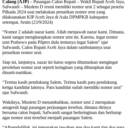
Calang (AJP)
– Pasangan Calon Bupati – Wakil Bupati Aceh Jaya,
Safwandi – Muslem D resmi memiliki nomor urut 2 sebagai peserta
Pilkada 2024 usai melakukan penarikan nomor urut yang
dilaksanakan KIP Aceh Jaya di Aula DPMPKB kabupaten
setempat, Senin (23/9/2024)
“Nomor 2 adalah nazar kami. Allah menjawab nazar kami. Dimana,
kami sangat mengharapkan nomor urut ini. Karena, ingat nomor
urut Prabowo pada Pilpres dulu tentunya ingat Salem” ujar
Safwandi, Calon Bupati Aceh Jaya dalam sambutannya usai
penarikan nomor urut.
Siap ini, lanjutnya, nazar ini harus segera dituntaskan mengingat
perolehan nomor urut seperti keinginan yang diharapkan dan
dinanti-nantikan.
“Terima kasih pendukung Salem. Terima kasih para pendukung
ketiga kandidat lainnya. Para kandidat sudah memiliki nomor urut”
ujar Safwandi.
Wakilnya, Muslem D menambahkan, nomor urut 2 merupakan
anugerah bagi pasangan perjuangan tersebut, dimana dirinya
bersama calon bupati, Safwandi sangat berkeinginan dan berharap
agar nomor urut tersebut menjadi pasangan Salem.
“Alhamdulillah, ini merupakan jawaban atas doa kami dan doa para