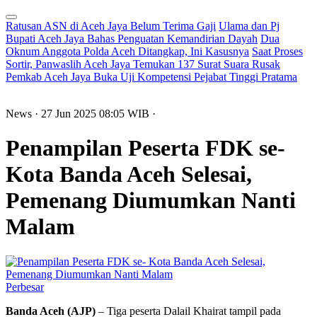
Ratusan ASN di Aceh Jaya Belum Terima Gaji
Ulama dan Pj
Bupati Aceh Jaya Bahas Penguatan Kemandirian Dayah
Dua
Oknum Anggota Polda Aceh Ditangkap, Ini Kasusnya
Saat Proses
Sortir, Panwaslih Aceh Jaya Temukan 137 Surat Suara Rusak
Pemkab Aceh Jaya Buka Uji Kompetensi Pejabat Tinggi Pratama
News
· 27 Jun 2025
08:05
WIB
·
Penampilan Peserta FDK se-
Kota Banda Aceh Selesai,
Pemenang Diumumkan Nanti
Malam
Perbesar
Banda Aceh (AJP)
– Tiga peserta Dalail Khairat tampil pada