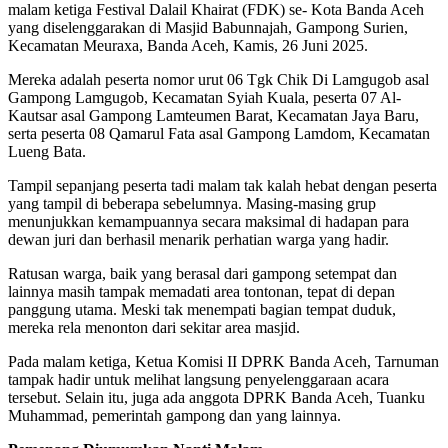
malam ketiga Festival Dalail Khairat (FDK) se- Kota Banda Aceh
yang diselenggarakan di Masjid Babunnajah, Gampong Surien,
Kecamatan Meuraxa, Banda Aceh, Kamis, 26 Juni 2025.
Mereka adalah peserta nomor urut 06 Tgk Chik Di Lamgugob asal
Gampong Lamgugob, Kecamatan Syiah Kuala, peserta 07 Al-
Kautsar asal Gampong Lamteumen Barat, Kecamatan Jaya Baru,
serta peserta 08 Qamarul Fata asal Gampong Lamdom, Kecamatan
Lueng Bata.
Tampil sepanjang peserta tadi malam tak kalah hebat dengan peserta
yang tampil di beberapa sebelumnya. Masing-masing grup
menunjukkan kemampuannya secara maksimal di hadapan para
dewan juri dan berhasil menarik perhatian warga yang hadir.
Ratusan warga, baik yang berasal dari gampong setempat dan
lainnya masih tampak memadati area tontonan, tepat di depan
panggung utama. Meski tak menempati bagian tempat duduk,
mereka rela menonton dari sekitar area masjid.
Pada malam ketiga, Ketua Komisi II DPRK Banda Aceh, Tarnuman
tampak hadir untuk melihat langsung penyelenggaraan acara
tersebut. Selain itu, juga ada anggota DPRK Banda Aceh, Tuanku
Muhammad, pemerintah gampong dan yang lainnya.