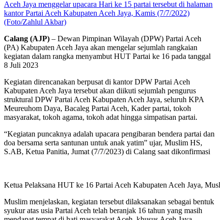
Aceh Jaya menggelar upacara Hari ke 15 partai tersebut di halaman
kantor Partai Aceh Kabupaten Aceh Jaya, Kamis (7/7/2022)
(Foto/Zahlul Akbar)
Calang (AJP)
– Dewan Pimpinan Wilayah (DPW) Partai Aceh
(PA) Kabupaten Aceh Jaya akan mengelar sejumlah rangkaian
kegiatan dalam rangka menyambut HUT Partai ke 16 pada tanggal
8 Juli 2023
Kegiatan direncanakan berpusat di kantor DPW Partai Aceh
Kabupaten Aceh Jaya tersebut akan diikuti sejumlah pengurus
struktural DPW Partai Aceh Kabupaten Aceh Jaya, seluruh KPA
Meureuhom Daya, Bacaleg Partai Aceh, Kader partai, tokoh
masyarakat, tokoh agama, tokoh adat hingga simpatisan partai.
“Kegiatan puncaknya adalah upacara pengibaran bendera partai dan
doa bersama serta santunan untuk anak yatim” ujar, Muslim HS,
S.AB, Ketua Panitia, Jumat (7/7/2023) di Calang saat dikonfirmasi
Ketua Pelaksana HUT ke 16 Partai Aceh Kabupaten Aceh Jaya, Musl
Muslim menjelaskan, kegiatan tersebut dilaksanakan sebagai bentuk
syukur atas usia Partai Aceh telah beranjak 16 tahun yang masih
mendapat tempat di hati masyarakat Aceh, khusus Aceh Jaya.