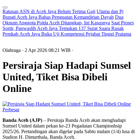
Ratusan ASN di Aceh Jaya Belum Terima Gaji
Ulama dan Pj
Bupati Aceh Jaya Bahas Penguatan Kemandirian Dayah
Dua
Oknum Anggota Polda Aceh Ditangkap, Ini Kasusnya
Saat Proses
Sortir, Panwaslih Aceh Jaya Temukan 137 Surat Suara Rusak
Pemkab Aceh Jaya Buka Uji Kompetensi Pejabat Tinggi Pratama
Olahraga
· 2 Apr 2026
08:21
WIB
·
Persiraja Siap Hadapi Sumsel
United, Tiket Bisa Dibeli
Online
Perbesar
Banda Aceh (AJP)
– Persiraja Banda Aceh akan menghadapi
Sumsel United dalam pekan ke-23 Pegadaian Championhsip
2025/26. Pertandingan akan digelar pada Sabtu malam (1/4) lusa di
Stadion H. Dimurthala, Banda Aceh.