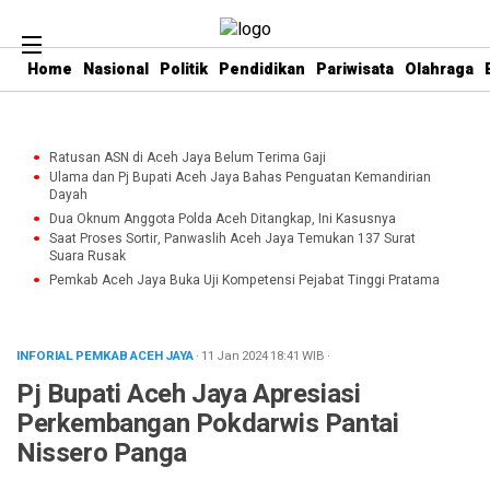
Home
Nasional
Politik
Pendidikan
Pariwisata
Olahraga
Ratusan ASN di Aceh Jaya Belum Terima Gaji
Ulama dan Pj Bupati Aceh Jaya Bahas Penguatan Kemandirian
Dayah
Dua Oknum Anggota Polda Aceh Ditangkap, Ini Kasusnya
Saat Proses Sortir, Panwaslih Aceh Jaya Temukan 137 Surat
Suara Rusak
Pemkab Aceh Jaya Buka Uji Kompetensi Pejabat Tinggi Pratama
INFORIAL PEMKAB ACEH JAYA
· 11 Jan 2024
18:41
WIB
·
Pj Bupati Aceh Jaya Apresiasi
Perkembangan Pokdarwis Pantai
Nissero Panga