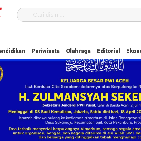
ian Dayah
Dua Oknum Anggota Polda Aceh Ditangkap, Ini Kasusnya
endidikan
Pariwisata
Olahraga
Editorial
Ekon