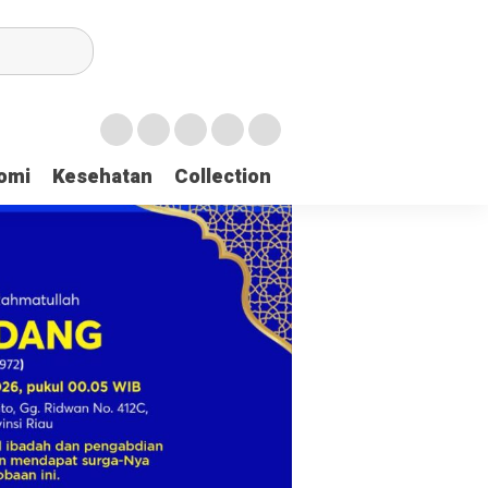
Saat Proses Sortir, Panwaslih Aceh Jaya Temukan 137 Surat Suara Ru
omi
Kesehatan
Collection