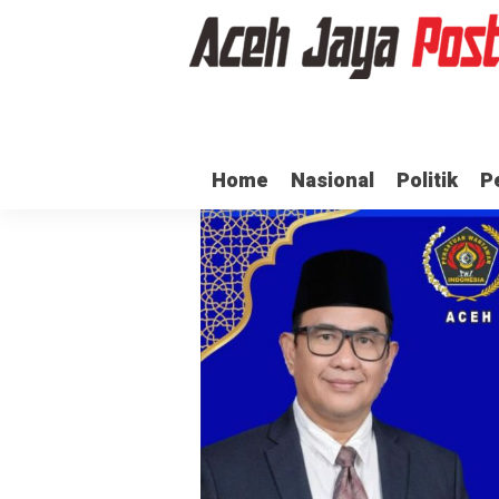
erima Gaji
Ulama dan Pj Bupati Aceh Jaya Bahas Penguatan Kemandir
Home
Nasional
Politik
P