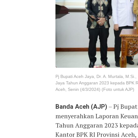
Pj Bupati Aceh Jaya, Dr. A. Murtala, M.
Jaya Tahun Anggaran 2023 kepada BPK RI 
Aceh, Senin (4/3/2024) (Foto untuk AJP)
Banda Aceh (AJP)
– Pj Bupati
menyerahkan Laporan Keuan
Tahun Anggaran 2023 kepada 
Kantor BPK RI Provinsi Aceh,