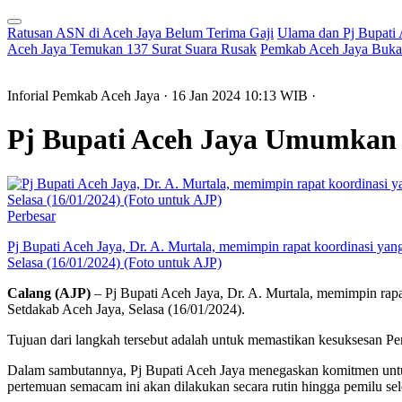
Ratusan ASN di Aceh Jaya Belum Terima Gaji
Ulama dan Pj Bupati
Aceh Jaya Temukan 137 Surat Suara Rusak
Pemkab Aceh Jaya Buka 
Inforial Pemkab Aceh Jaya
· 16 Jan 2024
10:13
WIB
·
Pj Bupati Aceh Jaya Umumkan 
Perbesar
Pj Bupati Aceh Jaya, Dr. A. Murtala, memimpin rapat koordinasi ya
Selasa (16/01/2024) (Foto untuk AJP)
Calang (AJP)
– Pj Bupati Aceh Jaya, Dr. A. Murtala, memimpin rap
Setdakab Aceh Jaya, Selasa (16/01/2024).
Tujuan dari langkah tersebut adalah untuk memastikan kesuksesan P
Dalam sambutannya, Pj Bupati Aceh Jaya menegaskan komitmen untuk
pertemuan semacam ini akan dilakukan secara rutin hingga pemilu sel