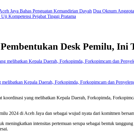
 Aceh Jaya Bahas Penguatan Kemandirian Dayah
Dua Oknum Anggota 
Uji Kompetensi Pejabat Tinggi Pratama
Pembentukan Desk Pemilu, Ini 
ng melibatkan Kepala Daerah, Forkopimda, Forkopimcam dan Penyeleng
at koordinasi yang melibatkan Kepala Daerah, Forkopimda, Forkopimc
emilu 2024 di Aceh Jaya dan sebagai wujud nyata dari komitmen bersa
 meningkatkan intensitas pertemuan serupa sebagai bentuk tanggung
esai.