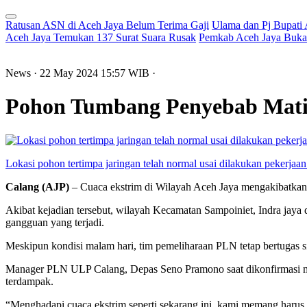
Ratusan ASN di Aceh Jaya Belum Terima Gaji
Ulama dan Pj Bupati
Aceh Jaya Temukan 137 Surat Suara Rusak
Pemkab Aceh Jaya Buka 
News
· 22 May 2024
15:57
WIB
·
Pohon Tumbang Penyebab Mati
Lokasi pohon tertimpa jaringan telah normal usai dilakukan pekerj
Calang (AJP)
– Cuaca ekstrim di Wilayah Aceh Jaya mengakibatka
Akibat kejadian tersebut, wilayah Kecamatan Sampoiniet, Indra jaya
gangguan yang terjadi.
Meskipun kondisi malam hari, tim pemeliharaan PLN tetap bertugas 
Manager PLN ULP Calang, Depas Seno Pramono saat dikonfirmasi me
terdampak.
“Menghadapi cuaca ekstrim seperti sekarang ini, kami memang harus