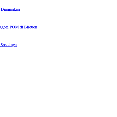
u Diamankan
ggota POM di Bireuen
s Sosoknya