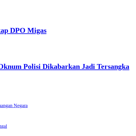
gkap DPO Migas
knum Polisi Dikabarkan Jadi Tersangka
euangan Negara
ggal