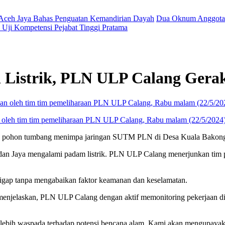
 Aceh Jaya Bahas Penguatan Kemandirian Dayah
Dua Oknum Anggota 
Uji Kompetensi Pejabat Tinggi Pratama
 Listrik, PLN ULP Calang Gera
aan oleh tim tim pemeliharaan PLN ULP Calang, Rabu malam (22/5/2024
n pohon tumbang menimpa jaringan SUTM PLN di Desa Kuala Bakong K
 dan Jaya mengalami padam listrik. PLN ULP Calang menerjunkan tim p
sigap tanpa mengabaikan faktor keamanan dan keselamatan.
njelaskan, PLN ULP Calang dengan aktif memonitoring pekerjaan di 
 lebih waspada terhadap potensi bencana alam. Kami akan mengupayaka