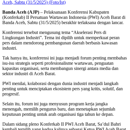
Aceh, Sabtu (31/5/2025) (Foto/Ist)
Banda Aceh (AJP)
– Pelaksanaan Konferensi Kabupaten
(Konferkab) II Persatuan Wartawan Indonesia (PWI) Aceh Barat di
Banda Aceh, Sabtu (31/5/2025) berakhir terlaksana dengan lancar.
Konferensi tersebut mengusung tema “Akselerasi Pers di
Lingkungan Industri”. Tema ini dipilih untuk memperkuat peran
pers dalam mendorong pembangunan daerah berbasis kawasan
industri.
Tak hanya itu, konferensi ini juga menjadi forum penting membahas
isu-isu strategis seperti profesionalisme wartawan, penguatan
kapasitas organisasi, serta membangun sinergi antara media dan
sektor industri di Aceh Barat.
PWI menilai, kolaborasi dengan dunia industri menjadi langkah
penting untuk menciptakan ekosistem pers yang kritis, solutif, dan
progresif.
Selain itu, forum ini juga menyusun program kerja jangka
menengah, memilih pengurus baru, dan menetapkan sejumlah
keputusan penting untuk arah organisasi tiga tahun ke depan.
Dalam sidang pleno Konferkab II PWI Aceh Barat, Sa’dul Bahri
kembali terpilih yang kedua kalinya sebagai Ketua PWI Aceh Barat