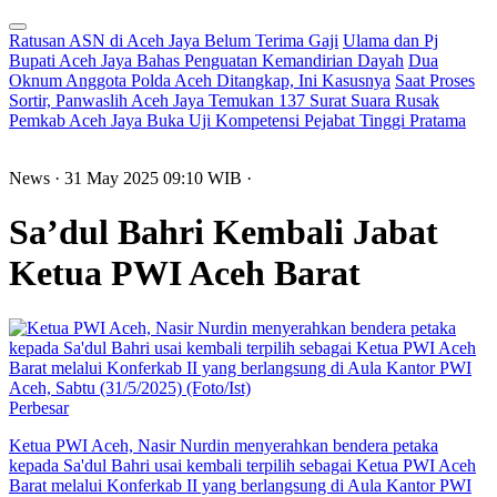
Ratusan ASN di Aceh Jaya Belum Terima Gaji
Ulama dan Pj
Bupati Aceh Jaya Bahas Penguatan Kemandirian Dayah
Dua
Oknum Anggota Polda Aceh Ditangkap, Ini Kasusnya
Saat Proses
Sortir, Panwaslih Aceh Jaya Temukan 137 Surat Suara Rusak
Pemkab Aceh Jaya Buka Uji Kompetensi Pejabat Tinggi Pratama
News
· 31 May 2025
09:10
WIB
·
Sa’dul Bahri Kembali Jabat
Ketua PWI Aceh Barat
Perbesar
Ketua PWI Aceh, Nasir Nurdin menyerahkan bendera petaka
kepada Sa'dul Bahri usai kembali terpilih sebagai Ketua PWI Aceh
Barat melalui Konferkab II yang berlangsung di Aula Kantor PWI