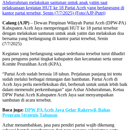
Abdurrahman melakukan santunan untuk anak yatim saat
pelaksanaan kegiatan HUT ke 18 Partai Aceh yang berlangsung di
kantor partai tersebut, Senin (7/7/2025) (Foto/AJP-Putri)
Calang (AJP)
– Dewan Pimpinan Wilayah Partai Aceh (DPW-PA)
Kabupaten Aceh Jaya memperingati HUT ke 18 partai tersebut
dengan melakukan santunan untuk anak yatim dan melakukan doa
bersama yang berlangsung di kantor partai tersebut, Senin
(7/7/2025)
Kegiatan yang berlangsung sangat sederhana tersebut turut dihadiri
para pengurus partai tingkat kabupaten dan kecamatan serta unsur
Komite Peuralihan Aceh (KPA).
“Partai Aceh sudah berusia 18 tahun. Perjalanan panjang ini tentu
sudah melalui berbagai rintangan dan hambatan. Partai Aceh di
Aceh Jaya perlu merefleksikan diri, berbenah untuk untuk lebih baik
dalam memenuhi perkembangan” ujar Azhar Abdurrahman, Ketua
DPW Partai Aceh Kabupaten Aceh Jaya saat menyampaikan
sambutan di acara tersebut.
Baca juga:
DPW PA Aceh Jaya Gelar Rakerwil, Bahas
Program Strategis Tahunan
Azhar menambahkan, jasa para pendiri partai wajib dikenang