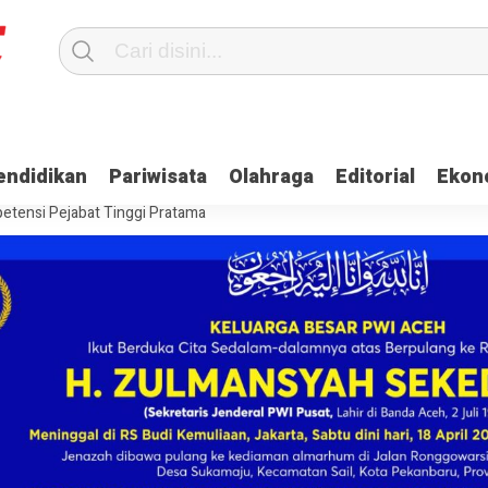
Terima Gaji
Ulama dan Pj Bupati Aceh Jaya Bahas Penguatan Kemand
endidikan
Pariwisata
Olahraga
Editorial
Ekon
itangkap, Ini Kasusnya
Saat Proses Sortir, Panwaslih Aceh Jaya Te
etensi Pejabat Tinggi Pratama