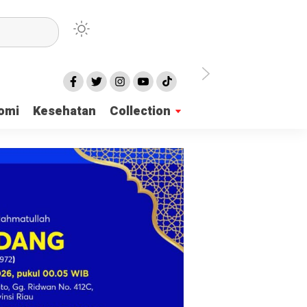
irian Dayah
omi
Kesehatan
Collection
mukan 137 Surat Suara Rusak