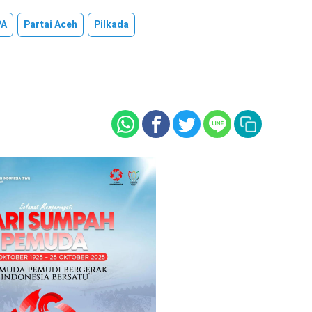
PA
Partai Aceh
Pilkada