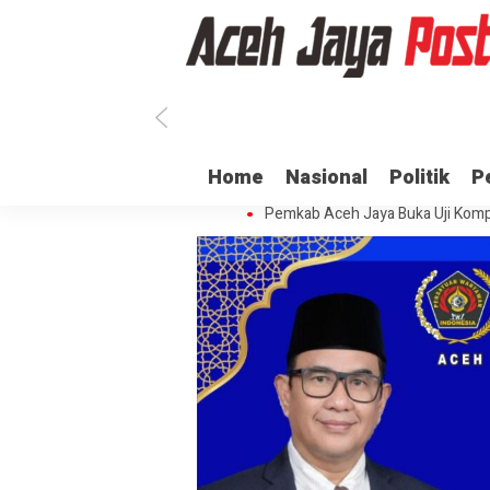
Ratusan ASN di Aceh Jaya Belum 
Home
Nasional
Politik
P
Dua Oknum Anggota Polda Aceh D
Pemkab Aceh Jaya Buka Uji Komp