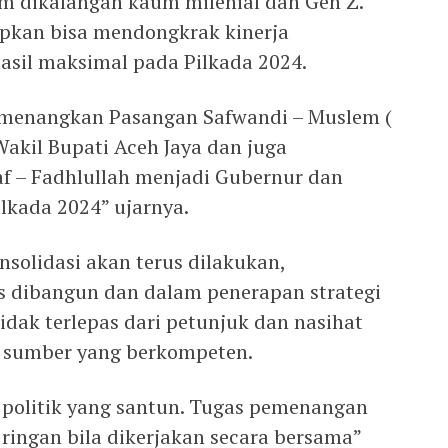
m dikalangan kaum milenial dan Gen Z.
apkan bisa mendongkrak kinerja
sil maksimal pada Pilkada 2024.
emenangkan Pasangan Safwandi – Muslem (
akil Bupati Aceh Jaya dan juga
 – Fadhlullah menjadi Gubernur dan
lkada 2024” ujarnya.
olidasi akan terus dilakukan,
us dibangun dan dalam penerapan strategi
dak terlepas dari petunjuk dan nasihat
a sumber yang berkompeten.
politik yang santun. Tugas pemenangan
 ringan bila dikerjakan secara bersama”