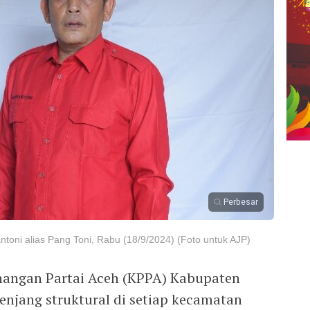
Perbesar
toni alias Pang Toni, Rabu (18/9/2024) (Foto untuk AJP)
angan Partai Aceh (KPPA) Kabupaten
enjang struktural di setiap kecamatan