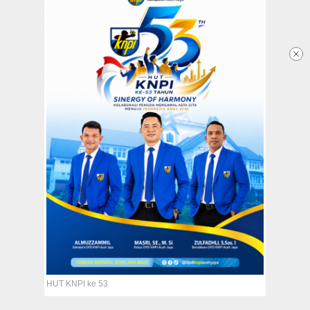
Mareu Berangkat Ke Sekolah,
Dandim Aceh Jaya Upayakan
Pembangunan Jembatan
29 January 2024 - 03:14 WIB
Redaksi
Tentang Kami
Copyright @2026 Aceh Jaya Post
All Rights Reserved
HUT KNPI ke 53