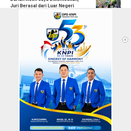
Juri Berasal dari Luar Negeri
22 June 2023 - 07:49 WIB
Kadis Paregrafpora Aceh Jaya:
Kontes Eksplorasi Durian
Nusantara akan dilanjutkan di
Tahun 2024
21 June 2023 - 06:05 WIB
Redaksi
Tentang Kami
Copyright @2026 Aceh Jaya Post