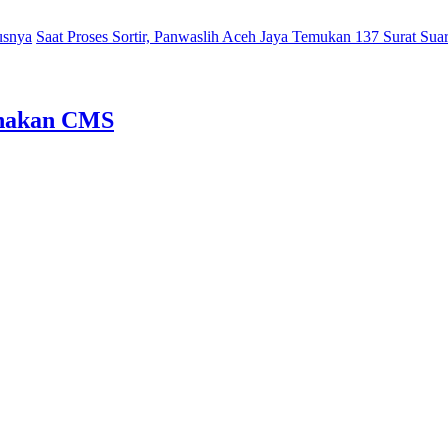
nya
Saat Proses Sortir, Panwaslih Aceh Jaya Temukan 137 Surat Suara
unakan CMS