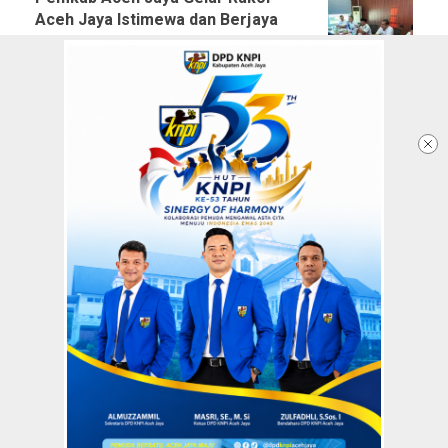
Aceh Jaya Istimewa dan Berjaya
2045
8 January 2025 - 14:03 WIB
Pj Bupati Aceh Jaya Dorong
Kemandirian Dayah melalui
Rapat Koordinasi Pimpinan
Dayah
6 March 2024 - 23:50 WIB
Redaksi
Tentang Kami