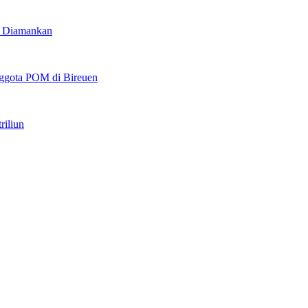
u Diamankan
ggota POM di Bireuen
riliun