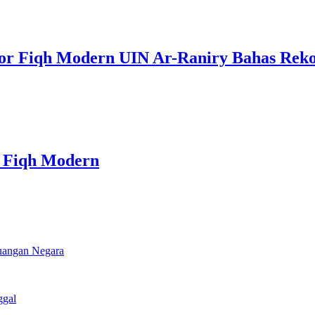
tor Fiqh Modern UIN Ar-Raniry Bahas Rekon
r Fiqh Modern
euangan Negara
ggal