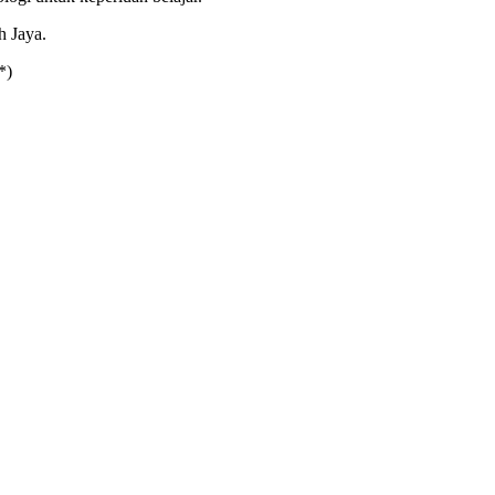
h Jaya.
*)