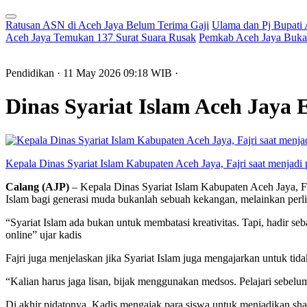
Ratusan ASN di Aceh Jaya Belum Terima Gaji
Ulama dan Pj Bupati
Aceh Jaya Temukan 137 Surat Suara Rusak
Pemkab Aceh Jaya Buka 
Pendidikan
· 11 May 2026
09:18
WIB
·
Dinas Syariat Islam Aceh Jaya
Kepala Dinas Syariat Islam Kabupaten Aceh Jaya, Fajri saat menjadi
Calang (AJP)
– Kepala Dinas Syariat Islam Kabupaten Aceh Jaya, F
Islam bagi generasi muda bukanlah sebuah kekangan, melainkan perl
“Syariat Islam ada bukan untuk membatasi kreativitas. Tapi, hadir se
online” ujar kadis
Fajri juga menjelaskan jika Syariat Islam juga mengajarkan untuk ti
“Kalian harus jaga lisan, bijak menggunakan medsos. Pelajari sebel
Di akhir pidatonya, Kadis mengajak para siswa untuk menjadikan shal