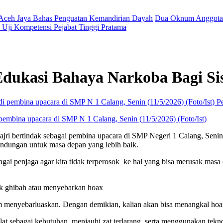
 Aceh Jaya Bahas Penguatan Kemandirian Dayah
Dua Oknum Anggota 
Uji Kompetensi Pejabat Tinggi Pratama
 Edukasi Bahaya Narkoba Bagi S
P
 pembina upacara di SMP N 1 Calang, Senin (11/5/2026) (Foto/Ist)
ajri bertindak sebagai pembina upacara di SMP Negeri 1 Calang, Seni
indungan untuk masa depan yang lebih baik.
bagai penjaga agar kita tidak terperosok ke hal yang bisa merusak masa 
dak ghibah atau menyebarkan hoax
um menyebarluaskan. Dengan demikian, kalian akan bisa menangkal hoax,
at sebagai kebutuhan, menjauhi zat terlarang, serta menggunakan tekno