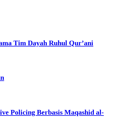
sama Tim Dayah Ruhul Qur’ani
an
ive Policing Berbasis Maqashid al-