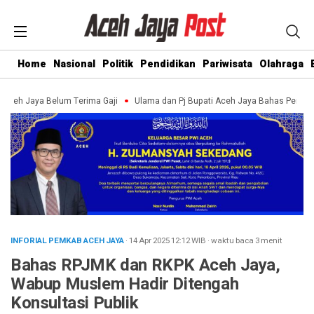
Home
Nasional
Politik
Pendidikan
Pariwisata
Olahraga
 Jaya Belum Terima Gaji
Ulama dan Pj Bupati Aceh Jaya Bahas Penguatan 
INFORIAL PEMKAB ACEH JAYA
· 14 Apr 2025
12:12
WIB
·
waktu baca 3 menit
Bahas RPJMK dan RKPK Aceh Jaya,
Wabup Muslem Hadir Ditengah
Konsultasi Publik