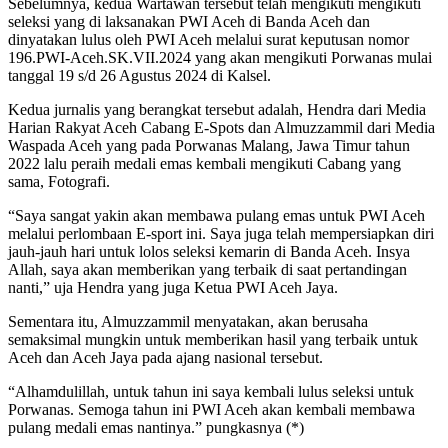
Sebelumnya, kedua Wartawan tersebut telah mengikuti mengikuti
seleksi yang di laksanakan PWI Aceh di Banda Aceh dan
dinyatakan lulus oleh PWI Aceh melalui surat keputusan nomor
196.PWI-Aceh.SK.VII.2024 yang akan mengikuti Porwanas mulai
tanggal 19 s/d 26 Agustus 2024 di Kalsel.
Kedua jurnalis yang berangkat tersebut adalah, Hendra dari Media
Harian Rakyat Aceh Cabang E-Spots dan Almuzzammil dari Media
Waspada Aceh yang pada Porwanas Malang, Jawa Timur tahun
2022 lalu peraih medali emas kembali mengikuti Cabang yang
sama, Fotografi.
“Saya sangat yakin akan membawa pulang emas untuk PWI Aceh
melalui perlombaan E-sport ini. Saya juga telah mempersiapkan diri
jauh-jauh hari untuk lolos seleksi kemarin di Banda Aceh. Insya
Allah, saya akan memberikan yang terbaik di saat pertandingan
nanti,” uja Hendra yang juga Ketua PWI Aceh Jaya.
Sementara itu, Almuzzammil menyatakan, akan berusaha
semaksimal mungkin untuk memberikan hasil yang terbaik untuk
Aceh dan Aceh Jaya pada ajang nasional tersebut.
“Alhamdulillah, untuk tahun ini saya kembali lulus seleksi untuk
Porwanas. Semoga tahun ini PWI Aceh akan kembali membawa
pulang medali emas nantinya.” pungkasnya (*)