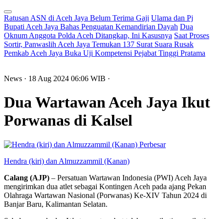
Ratusan ASN di Aceh Jaya Belum Terima Gaji
Ulama dan Pj
Bupati Aceh Jaya Bahas Penguatan Kemandirian Dayah
Dua
Oknum Anggota Polda Aceh Ditangkap, Ini Kasusnya
Saat Proses
Sortir, Panwaslih Aceh Jaya Temukan 137 Surat Suara Rusak
Pemkab Aceh Jaya Buka Uji Kompetensi Pejabat Tinggi Pratama
News
· 18 Aug 2024
06:06
WIB
·
Dua Wartawan Aceh Jaya Ikut
Porwanas di Kalsel
Perbesar
Hendra (kiri) dan Almuzzammil (Kanan)
Calang (AJP)
– Persatuan Wartawan Indonesia (PWI) Aceh Jaya
mengirimkan dua atlet sebagai Kontingen Aceh pada ajang Pekan
Olahraga Wartawan Nasional (Porwanas) Ke-XIV Tahun 2024 di
Banjar Baru, Kalimantan Selatan.