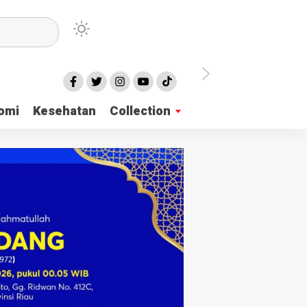
irian Dayah
omi
Kesehatan
Collection
mukan 137 Surat Suara Rusak