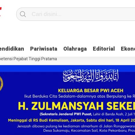
Terima Gaji
Ulama dan Pj Bupati Aceh Jaya Bahas Penguatan Kemand
endidikan
Pariwisata
Olahraga
Editorial
Ekon
itangkap, Ini Kasusnya
Saat Proses Sortir, Panwaslih Aceh Jaya Te
etensi Pejabat Tinggi Pratama