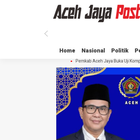
Ratusan ASN di Aceh Jaya Belum 
Home
Nasional
Politik
P
Dua Oknum Anggota Polda Aceh D
Pemkab Aceh Jaya Buka Uji Komp