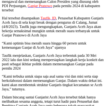
mengawal dan memenangkan Calon Presiden yang diusung oleh
PDI Perjuangan,
Ganjar Pranowo
pada pemilu 2024 di kabupaten
tersebut
Hal tersebut disampaikan
Taufik, ID
, Penasehat Kabupaten Ganjaris
Aceh Jaya di sela kopi break dengan pengurus di Calang, Jumat
(4/8/2023). Taufik juga mengungkapkan, Ganjaris Aceh Jaya akan
bekerja semaksimal mungkin untuk meraih suara terbanyak untuk
Ganjar Pranowo di Aceh Jaya
“Kami optimis bisa meraih suara hingga 60 persen untuk
kemenangan Ganjar di Aceh Jaya” ujarnya
Taufik menjelaskan, Ganjaris Aceh Jaya terbentuk pada 30 Mei
2022 lalu dan kini sedang mempersiapkan langkah kerja konkrit dan
pasti sebagai ikhtiar politik dalam memenangkan Ganjar pada
pemilu 2024
“Kami terbuka untuk siapa saja asal sama visi dan misi serta siap
berkolaborasi dalam memenangkan Ganjar. Dalam waktu dekat ini.
kami akan membentuk struktur Ganjaris tingkat kecamatan se Aceh
Jaya,” tuturnya.
Dalam bincang santai Ganjarist Aceh Jaya tersebut tidak hanya
melibatkan sesama anggota, tetapi turut hadir para Penasehat dan
Pembina Ganjaris Aceh Jaya serta beberapa tokoh masyarakat,