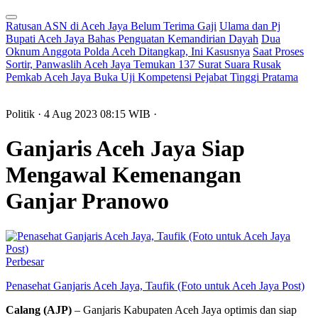
Ratusan ASN di Aceh Jaya Belum Terima Gaji
Ulama dan Pj
Bupati Aceh Jaya Bahas Penguatan Kemandirian Dayah
Dua
Oknum Anggota Polda Aceh Ditangkap, Ini Kasusnya
Saat Proses
Sortir, Panwaslih Aceh Jaya Temukan 137 Surat Suara Rusak
Pemkab Aceh Jaya Buka Uji Kompetensi Pejabat Tinggi Pratama
Politik
· 4 Aug 2023
08:15
WIB
·
Ganjaris Aceh Jaya Siap
Mengawal Kemenangan
Ganjar Pranowo
Perbesar
Penasehat Ganjaris Aceh Jaya, Taufik (Foto untuk Aceh Jaya Post)
Calang (AJP)
– Ganjaris Kabupaten Aceh Jaya optimis dan siap