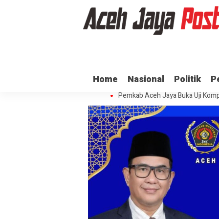
Ratusan ASN di Aceh Jaya Belum 
Home
Nasional
Politik
P
Dua Oknum Anggota Polda Aceh D
Pemkab Aceh Jaya Buka Uji Komp