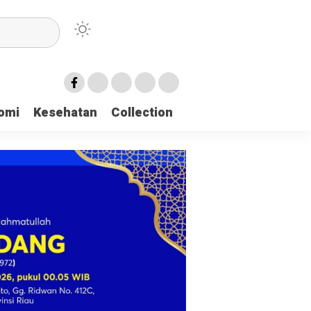
irian Dayah
omi
Kesehatan
Collection
mukan 137 Surat Suara Rusak