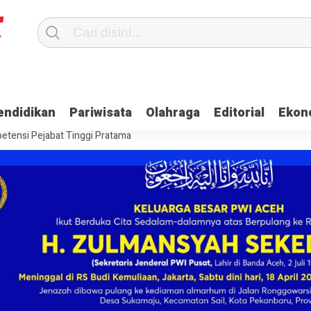
Terima Gaji
Ulama dan Pj Bupati Aceh Jaya Bahas Penguatan Kemand
endidikan
Pariwisata
Olahraga
Editorial
Ekon
itangkap, Ini Kasusnya
Saat Proses Sortir, Panwaslih Aceh Jaya Te
etensi Pejabat Tinggi Pratama