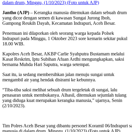
dalam drum, Minggu, (1/10/2023) (Foto untuk AJP)
Jantho (AJP)
– Kerangka manusia ditemukan dalam sebuah drum
yang dicor dengan semen di kawasan Sungai Jurong Iboh,
Gampong Reukih Dayah, Kecamatan Indrapuri, Aceh Besar.
Penemuan ini dilaporkan oleh seorang warga kepada Polsek
Indrapuri pada Minggu, 1 Oktober 2023 sore kemarin sekitar pukul
18.00 WIB.
Kapolres Aceh Besar, AKBP Carlie Syahputra Bustamam melalui
Kasat Reskrim, Iptu Subihan Afuan Ardhi mengungkapkan, saksi
bernama Muhda Hari Saputra, warga setempat.
Saat itu, ia sedang membersihkan jalan menuju sungai untuk
mengambil air yang hendak disirami ke kebunnya.
“Tiba-tiba saksi melihat sebuah drum tergeletak di sungai, lalu
penasaran untuk membukanya. Alhasil, ditemukan sejumlah tulang
yang diduga kuat merupakan kerangka manusia,” ujarnya, Senin
(2/10/2023).
Tim Polres Aceh Besar yang dibantu personel Koramil 06/Indrapuri s
manusia di dalam drum, Minggu, (1/10/2023) (Foto untuk AJP)