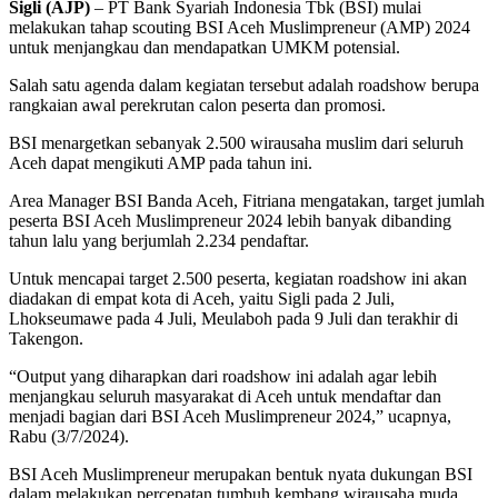
Sigli (AJP)
– PT Bank Syariah Indonesia Tbk (BSI) mulai
melakukan tahap scouting BSI Aceh Muslimpreneur (AMP) 2024
untuk menjangkau dan mendapatkan UMKM potensial.
Salah satu agenda dalam kegiatan tersebut adalah roadshow berupa
rangkaian awal perekrutan calon peserta dan promosi.
BSI menargetkan sebanyak 2.500 wirausaha muslim dari seluruh
Aceh dapat mengikuti AMP pada tahun ini.
Area Manager BSI Banda Aceh, Fitriana mengatakan, target jumlah
peserta BSI Aceh Muslimpreneur 2024 lebih banyak dibanding
tahun lalu yang berjumlah 2.234 pendaftar.
Untuk mencapai target 2.500 peserta, kegiatan roadshow ini akan
diadakan di empat kota di Aceh, yaitu Sigli pada 2 Juli,
Lhokseumawe pada 4 Juli, Meulaboh pada 9 Juli dan terakhir di
Takengon.
“Output yang diharapkan dari roadshow ini adalah agar lebih
menjangkau seluruh masyarakat di Aceh untuk mendaftar dan
menjadi bagian dari BSI Aceh Muslimpreneur 2024,” ucapnya,
Rabu (3/7/2024).
BSI Aceh Muslimpreneur merupakan bentuk nyata dukungan BSI
dalam melakukan percepatan tumbuh kembang wirausaha muda