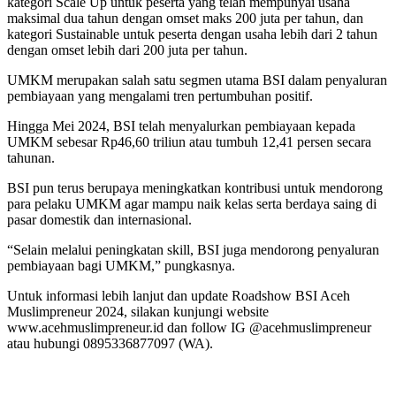
kategori Scale Up untuk peserta yang telah mempunyai usaha
maksimal dua tahun dengan omset maks 200 juta per tahun, dan
kategori Sustainable untuk peserta dengan usaha lebih dari 2 tahun
dengan omset lebih dari 200 juta per tahun.
UMKM merupakan salah satu segmen utama BSI dalam penyaluran
pembiayaan yang mengalami tren pertumbuhan positif.
Hingga Mei 2024, BSI telah menyalurkan pembiayaan kepada
UMKM sebesar Rp46,60 triliun atau tumbuh 12,41 persen secara
tahunan.
BSI pun terus berupaya meningkatkan kontribusi untuk mendorong
para pelaku UMKM agar mampu naik kelas serta berdaya saing di
pasar domestik dan internasional.
“Selain melalui peningkatan skill, BSI juga mendorong penyaluran
pembiayaan bagi UMKM,” pungkasnya.
Untuk informasi lebih lanjut dan update Roadshow BSI Aceh
Muslimpreneur 2024, silakan kunjungi website
www.acehmuslimpreneur.id dan follow IG @acehmuslimpreneur
atau hubungi 0895336877097 (WA).