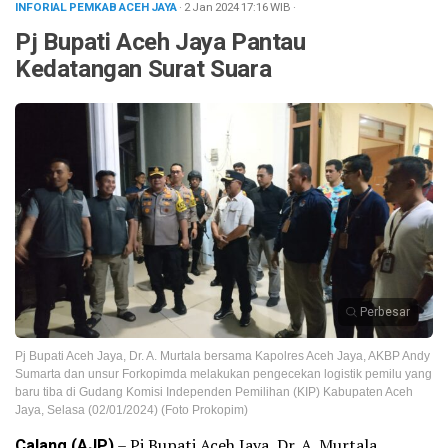
INFORIAL PEMKAB ACEH JAYA
· 2 Jan 2024
17:16
WIB
·
Pj Bupati Aceh Jaya Pantau
Kedatangan Surat Suara
Perbesar
Pj Bupati Aceh Jaya, Dr. A. Murtala bersama Kapolres Aceh Jaya, AKBP Andy
Sumarta dan unsur Forkopimda melakukan pengecekan logistik pemilu yang
baru tiba di Gudang Komisi Independen Pemilihan (KIP) Kabupaten Aceh
Jaya, Selasa (02/01/2024) (Foto Prokopim)
Calang (AJP)
– Pj Bupati Aceh Jaya, Dr. A. Murtala