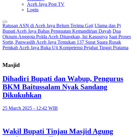
Aceh Jaya Post TV
Login
Ratusan ASN di Aceh Jaya Belum Terima Gaji
Ulama dan Pj
Bupati Aceh Jaya Bahas Penguatan Kemandirian Dayah
Dua
Oknum Anggota Polda Aceh Ditangkap, Ini Kasusnya
Saat Proses
Sortir, Panwaslih Aceh Jaya Temukan 137 Surat Suara Rusak
Pemkab Aceh Jaya Buka Uji Kompetensi Pejabat Tinggi Pratama
Masjid
Dihadiri Bupati dan Wabup, Pengurus
BKM Baitussalam Nyak Sandang
Dikukuhkan
25 March 2025 - 12:42 WIB
Wakil Bupati Tinjau Masjid Agung