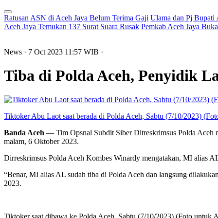
Ratusan ASN di Aceh Jaya Belum Terima Gaji
Ulama dan Pj Bupati
Aceh Jaya Temukan 137 Surat Suara Rusak
Pemkab Aceh Jaya Buka 
News
· 7 Oct 2023
11:57
WIB
·
Tiba di Polda Aceh, Penyidik L
Tiktoker Abu Laot saat berada di Polda Aceh, Sabtu (7/10/2023) (Fo
Banda Aceh
— Tim Opsnal Subdit Siber Ditreskrimsus Polda Aceh me
malam, 6 Oktober 2023.
Dirreskrimsus Polda Aceh Kombes Winardy mengatakan, MI alias AL 
“Benar, MI alias AL sudah tiba di Polda Aceh dan langsung dilakukan
2023.
Tiktoker saat dibawa ke Polda Aceh, Sabtu (7/10/2023) (Foto untuk 