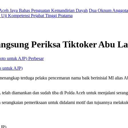
 Aceh Jaya Bahas Penguatan Kemandirian Dayah
Dua Oknum Anggota 
Uji Kompetensi Pejabat Tinggi Pratama
angsung Periksa Tiktoker Abu La
Perbesar
to untuk AJP)
nangkap terduga pelaku pencemaran nama baik berinisial MI alias Ab
telah diamankan dan sudah tiba di Polda Aceh untuk menjalani serang
 serangkaian pemeriksaan untuk didalami motif dan tujuannya melakuka
AJP)