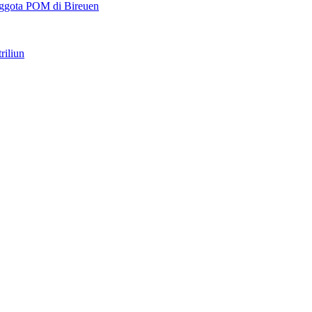
ggota POM di Bireuen
riliun