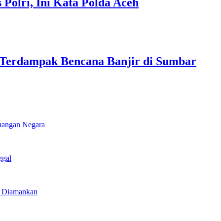
Polri, Ini Kata Polda Aceh
 Terdampak Bencana Banjir di Sumbar
euangan Negara
ggal
u Diamankan